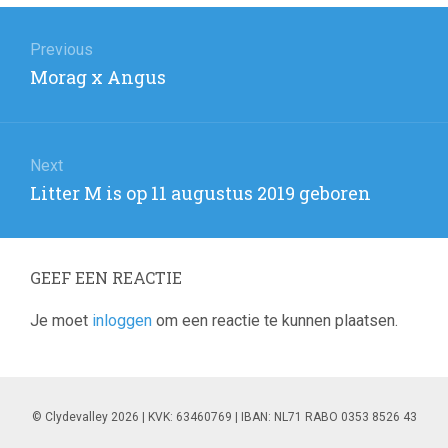
Berichtnavigatie
Previous
Previous
Morag x Angus
post:
Next
Next
Litter M is op 11 augustus 2019 geboren
post:
GEEF EEN REACTIE
Je moet
inloggen
om een reactie te kunnen plaatsen.
© Clydevalley 2026 | KVK: 63460769 | IBAN: NL71 RABO 0353 8526 43