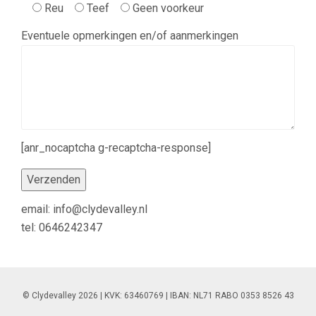
Reu
Teef
Geen voorkeur
Eventuele opmerkingen en/of aanmerkingen
[anr_nocaptcha g-recaptcha-response]
email: info@clydevalley.nl
tel: 0646242347
© Clydevalley 2026 | KVK: 63460769 | IBAN: NL71 RABO 0353 8526 43