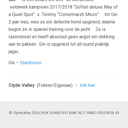
veldwerk kampioen 2017/2018 “Softail deluxe May of
a Quiet Spot” x Tommy “Cornermarsh Moss” tot Gin
2 jaar was, was ze als detectie hond opgeleid, daarna
begon ze in spaniel training voor de jacht. Ze is
razendsnel en heeft absoluut geen angst om dekking
aan te pakken. Gin is opgeleid tot all round praktijk
jager,
Gin –
Stamboom
Clyde Valley
(Fokker/Eigenaar) –
klik hier
© Clydevalley 2026 | KVK: 63460769 | IBAN: NL71 RABO 0353 8526 43