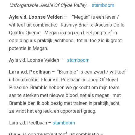
Unforgettable Jessie Of Clyde Valley
–
stamboom
Ayla v.d. Loonse Velden – “
Megan” is een lever /
wit teef uit combinatie: Rushivy Briar x Ascanio Delle
Quattro Querce Megan is nog een heel jong teef in
opleiding als praktijk jachthond. tot nu toe zie ik groot
potentie in Megan.
Ayla v.d. Loonse Velden –
stamboom
Lara v.d. Peelbaan
– “Bramble” is een zwart / wit teef
uit combinatie Fleur v.d. Peelbaan x Joep Of Royal
Pleasure. Bramble hebben we gekocht om mijn team
aan te sterken met nieuwe blood, net als megan. met
Bramble ben ik ook bezig met trainen in praktijk jacht.
ze vindt het erg leuk, en apporteert graag.
Lara v,d. Peelbaan –
stamboom
Gin –
is een zwart/wit teef
uit combinatie –