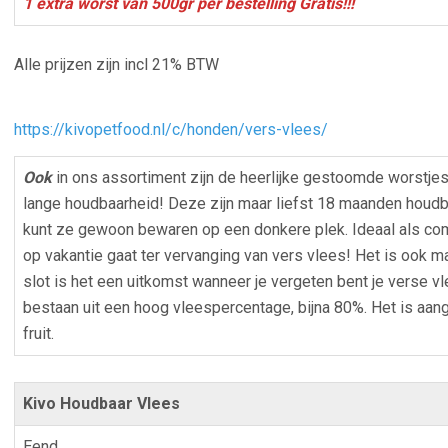
1 extra worst van 500gr per bestelling Gratis!!!
Alle prijzen zijn incl 21% BTW
https://kivopetfood.nl/c/honden/vers-vlees/
Ook
in ons assortiment zijn de heerlijke gestoomde worstjes
lange houdbaarheid! Deze zijn maar liefst 18 maanden houdba
kunt ze gewoon bewaren op een donkere plek. Ideaal als comp
op vakantie gaat ter vervanging van vers vlees! Het is ook ma
slot is het een uitkomst wanneer je vergeten bent je verse vl
bestaan uit een hoog vleespercentage, bijna 80%. Het is aange
fruit.
Kivo Houdbaar Vlees
Eend