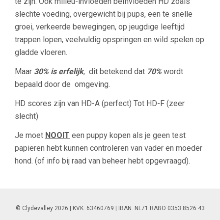
te zijn. Ook milieu-invloeden beïnvloeden HD zoals
slechte voeding, overgewicht bij pups, een te snelle
groei, verkeerde bewegingen, op jeugdige leeftijd
trappen lopen, veelvuldig opspringen en wild spelen op
gladde vloeren.
Maar
30% is erfelijk
, dit betekend dat
70%
wordt
bepaald door de omgeving.
HD scores zijn van HD-A (perfect) Tot HD-F (zeer
slecht)
Je moet
NOOIT
een puppy kopen als je geen test
papieren hebt kunnen controleren van vader en moeder
hond. (of info bij raad van beheer hebt opgevraagd).
© Clydevalley 2026 | KVK: 63460769 | IBAN: NL71 RABO 0353 8526 43