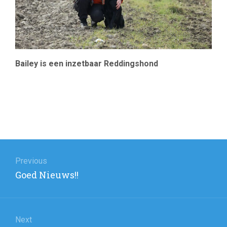
Bailey is een inzetbaar Reddingshond
Berichtnavigatie
Previous
Previous
Goed Nieuws!!
post:
Next