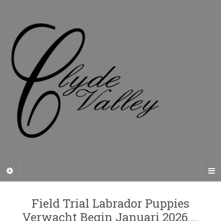
Field Trial Labrador Puppies
Verwacht Begin Januari 2026….